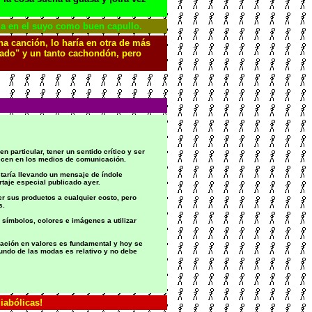
iga en el suyo como buen capullo.
a canción, lo haría en otra de más
anado" y un tanto cachondón, pero
particular, tener un sentido crítico y ser
recen en los medios de comunicación.
staría llevando un mensaje de índole
rtaje especial publicado ayer.
er sus productos a cualquier costo, pero
s.
 símbolos, colores e imágenes a utilizar
cación en valores es fundamental y hoy se
undo de las modas es relativo y no debe
iabólicas!