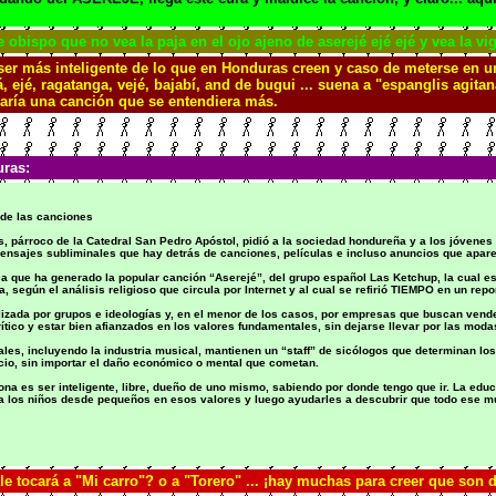
e obispo que no vea la paja en el ojo ajeno de aserejé ejé ejé y vea la v
 más inteligente de lo que en Honduras creen y caso de meterse en un
á, ejé, ragatanga, vejé, bajabí, and de bugui ... suena a "espanglis agit
aría una canción que se entendiera más.
uras:
 de las canciones
párroco de la Catedral San Pedro Apóstol, pidió a la sociedad hondureña y a los jóvenes en 
s mensajes subliminales que hay detrás de canciones, películas e incluso anuncios que apa
ca que ha generado la popular canción “Aserejé”, del grupo español Las Ketchup, la cual e
, según el análisis religioso que circula por Internet y al cual se refirió TIEMPO en un repo
tilizada por grupos e ideologías y, en el menor de los casos, por empresas que buscan vend
ítico y estar bien afianzados en los valores fundamentales, sin dejarse llevar por las moda
es, incluyendo la industria musical, mantienen un “staff” de sicólogos que determinan los
rcio, sin importar el daño económico o mental que cometan.
na es ser inteligente, libre, dueño de uno mismo, sabiendo por donde tengo que ir. La edu
r a los niños desde pequeños en esos valores y luego ayudarles a descubrir que todo ese m
e tocará a "Mi carro"? o a "Torero" ... ¡hay muchas para creer que son d