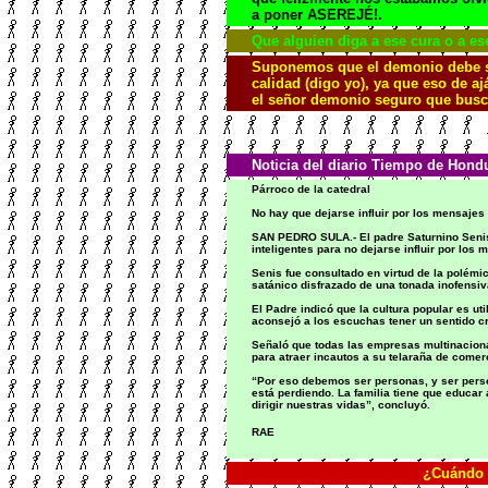
a poner ASEREJÉ!.
Que alguien diga a ese cura o a es
Suponemos que el demonio debe ser
calidad (digo yo), ya que eso de aj
el señor demonio seguro que busc
Noticia del diario Tiempo de Hond
Párroco de la catedral
No hay que dejarse influir por los mensajes
SAN PEDRO SULA.- El padre Saturnino Senis, 
inteligentes para no dejarse influir por lo
Senis fue consultado en virtud de la polémi
satánico disfrazado de una tonada inofensiva
El Padre indicó que la cultura popular es u
aconsejó a los escuchas tener un sentido cr
Señaló que todas las empresas multinacional
para atraer incautos a su telaraña de come
“Por eso debemos ser personas, y ser perso
está perdiendo. La familia tiene que educa
dirigir nuestras vidas”, concluyó.
RAE
¿Cuándo l