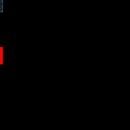
<< <<<<<< <<<<<<