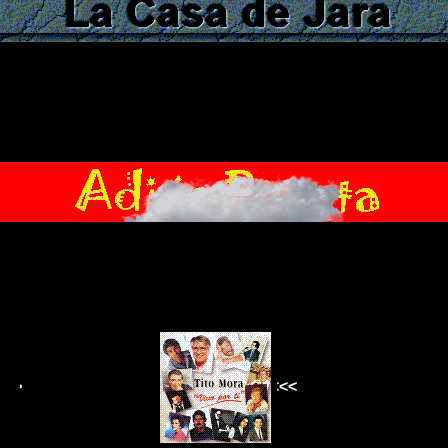
 >>>>>>
<<<<