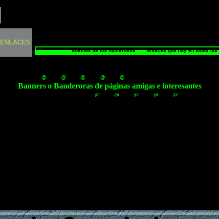
 ENLACES
además de los numerosos enlaces que hay en todas las sec
@ @ @ @ @
Banners o Banderoras de páginas amigas e interesantes
@ @ @ @ @