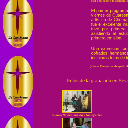
está dedicado a la Semana Sa
El primer program
viernes de Cuaresm
artística de Chema
fue el excelente na
tuvo por primera 
asistiendo al est
primera emisión.
Una expresión rad
cofrades, hermanos, 
incluimos fotos de
(¹Oscar Gómez se despidió d
Fotos de la grabación en Sevilla (ha
Susana Valdés saludó a los oyentes