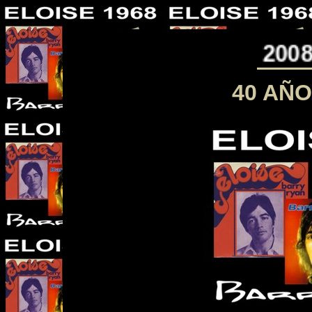
1968 - 2008
40
AÑO