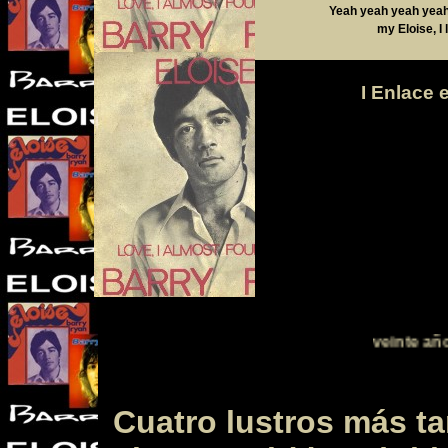
Yeah yeah yeah yeah
my Eloise, I l
I Enlace 
j
veinte años después
Cuatro lustros más ta