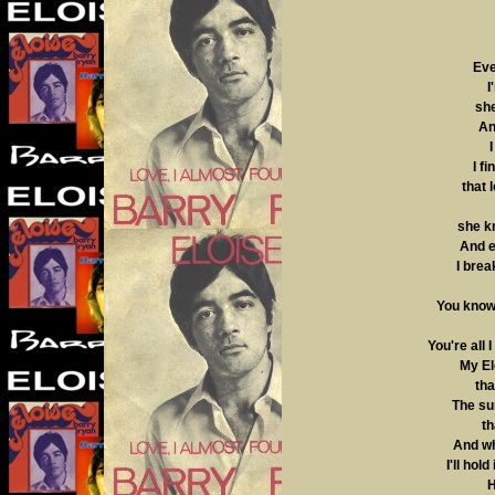
Eve
I
she
An
I fi
that 
she k
And e
I brea
You know
You're all
My El
tha
The su
th
And wh
I'll hol
H