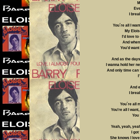
M
Eve
I brea
You´re all I wa
My Eloise
I'd love to
And when I
You'd want 
And as the days
I wanna hold her ne
And only time can t
I
And e
I brea
You´re all 
You're all I wan
You 
Yeah, yeah, yeah
I got
She knows I love 