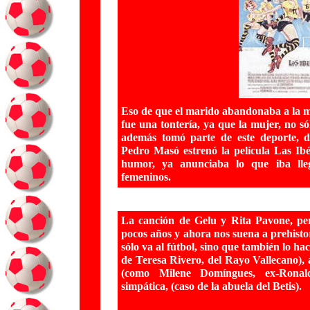
Eso de que el marido abandonaba a la mu
fue una tontería, ya que la mujer, no sól
además tomó parte de este deporte, 
Pedro Masó estrenó la película Las Ib
humor, ya anunciaba lo que iba lle
femeninos.
La canción de Gelu y Rita Pavone, per
pocos años y ahora nos suena a prehist
sólo va al fútbol, sino que también lo ha
de Teresa Rivero, del Rayo Vallecano), a
(como Milene Domíngues, ex-Ronal
simpática, (caso de la abuela del Betis).