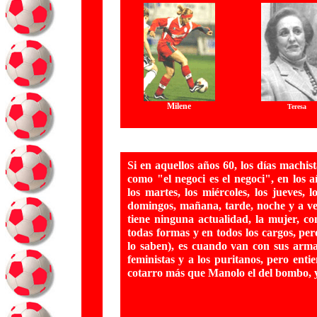
Milene
Teresa
Si en aquellos años 60, los días machis
como "el negoci es el negoci", en los 
los martes, los miércoles, los jueves, 
domingos, mañana, tarde, noche y a v
tiene ninguna actualidad, la mujer, c
todas formas y en todos los cargos, per
lo saben), es cuando van con sus arma
feministas y a los puritanos, pero enti
cotarro más que Manolo el del bombo, y