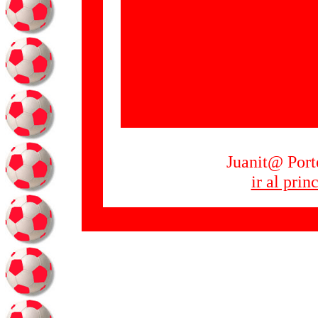
Juanit@ Por
ir al prin