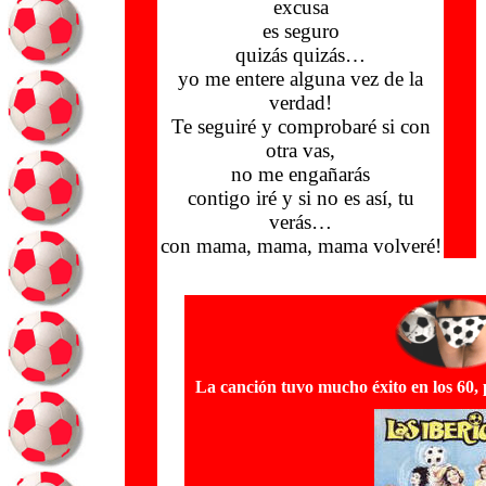
excusa
es seguro
quizás quizás…
yo me entere alguna vez de la
verdad!
Te seguiré y comprobaré si con
otra vas,
no me engañarás
contigo iré y si no es así, tu
verás…
con mama, mama, mama volveré!
La canción tuvo mucho éxito en los 60, 