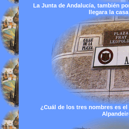
La Junta de Andalucía, también po
llegara la cas
¿Cuál de los tres nombres es el
Alpandei