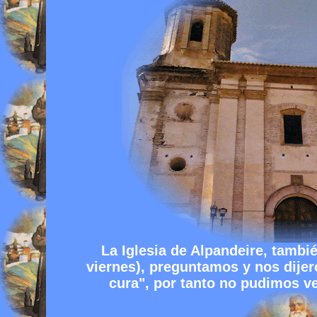
La Iglesia de Alpandeire, tambi
viernes), preguntamos y nos dijer
cura", por tanto no pudimos ver