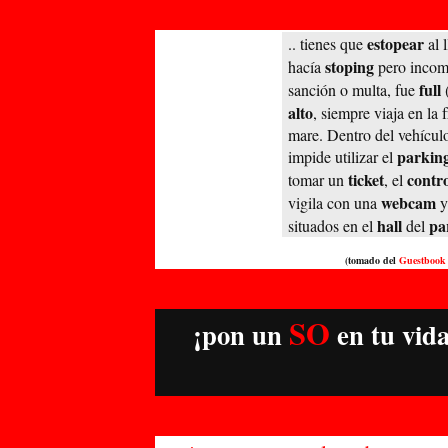
estopear
.. tienes que
al 
stoping
hacía
pero incom
full
sanción o multa, fue
alto
, siempre viaja en la
mare. Dentro del vehículo 
parkin
impide utilizar el
ticket
contro
tomar un
, el
webcam
vigila con una
y
hall
pa
situados en el
del
(tomado del
Guestboo
SO
¡pon un
en tu vid