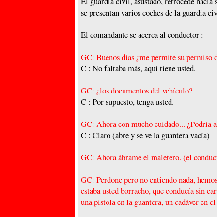
El guardia civil, asustado, retrocede hacia 
se presentan varios coches de la guardia civ
El comandante se acerca al conductor :
GC: Buenos días ¿me permite su permiso d
C : No faltaba más, aquí tiene usted.
GC: ¿los
documentos
del vehículo?
C : Por supuesto, tenga usted.
GC: Ahora con mucho cuidado... ¿Podría ab
C : Claro (abre y se ve la guantera vacía)
GC: Ahora ábrame el maletero. (el conduct
GC: Perdone pero no entiendo nada, hemos
estaba usted borracho, que conducía sin car
una pistola en la guantera, un cadáver en el