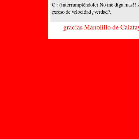
C : (interrumpiéndole) No me diga mas!! s
exceso de velocidad ¿verdad?.
gracias Mano