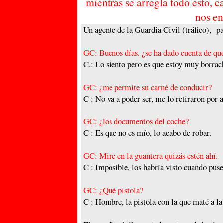
mientras se arregla todo esto, 
nos en
Un
agente
de la
G
uardia
C
ivil
(tráfico),
par
GC: Buenos días. ¿se ha dado cuenta de que
C.: Lo siento pero es que estoy muy borrach
GC: ¿me permite su carné de conducir?
C : No va a poder ser, me lo retiraron por a
GC: ¿l
os documentos
del coche?
C : Es que no es mío, lo acabo de robar.
GC: Mire en la guantera quizás
estén
ahí.
C : Imposible, los habría visto cuando puse 
GC: ¿Qué pistola?
C : Hombre, la pistola con la que maté a la 